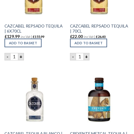
CAZCABEL REPSADO TEQUILA
CAZCABEL REPSADO TEQUILA
| 6X70CL
| 70CL
£
129.99
£
22.00
inc.Vat |
£
155.99
inc.Vat |
£
26.40
ADD TO BASKET
ADD TO BASKET
CAZCABEL REPSADO TEQUILA | 6X70CL quantity
CAZCABEL REPSADO TEQUILA
-
+
-
+
CAZCABEL TEQUILA BLANCO |
CREYENTE MEZCAL TEQUILA |