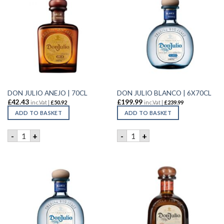
DON JULIO ANEJO | 70CL
DON JULIO BLANCO | 6X70CL
£
42.43
£
199.99
inc.Vat |
£
50.92
inc.Vat |
£
239.99
ADD TO BASKET
ADD TO BASKET
DON JULIO ANEJO | 70CL quantity
DON JULIO BLANCO | 6X70C
-
+
-
+