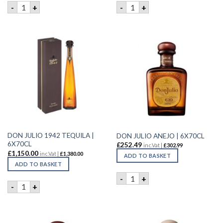
CREYENTE MEZCAL TEQUILA | 70CL quantity
DON JULIO 1942 RESERVA TE 
-
+
-
+
DON JULIO 1942 TEQUILA |
DON JULIO ANEJO | 6X70CL
6X70CL
£
252.49
inc.Vat |
£
302.99
£
1,150.00
inc.Vat |
£
1,380.00
ADD TO BASKET
ADD TO BASKET
DON JULIO ANEJO | 6X70CL 
-
+
DON JULIO 1942 TEQUILA | 6X70CL quantity
-
+