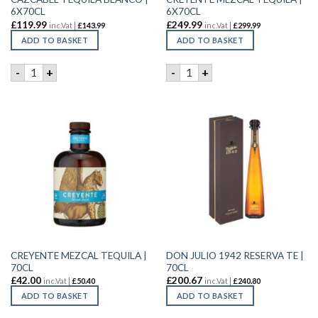
6X70CL
6X70CL
£
119.99
£
249.99
inc.Vat |
£
143.99
inc.Vat |
£
299.99
ADD TO BASKET
ADD TO BASKET
CAZCABEL TEQUILA BLANCO | 6X70CL quantity
CREYENTE MEZCAL TEQUILA 
-
+
-
+
CREYENTE MEZCAL TEQUILA |
DON JULIO 1942 RESERVA TE |
70CL
70CL
£
42.00
£
200.67
inc.Vat |
£
50.40
inc.Vat |
£
240.80
ADD TO BASKET
ADD TO BASKET