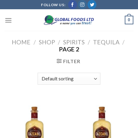
Skip
FOLLOW US:
to
content
0
HOME
/
SHOP
/
SPIRITS
/
TEQUILA
/
PAGE 2
FILTER